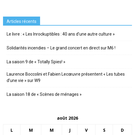
Articles récents
Le livre : « Les Inrockuptibles : 40 ans d’une autre culture »
Solidarités incendies – Le grand concert en direct sur M6 !
La saison 9 de « Totally Spies! »
Laurence Boccolini et Fabien Lecœuvre présentent « Les tubes
d’une vie » sur W9
La saison 18 de « Scènes de ménages »
août 2026
L
M
M
J
V
S
D