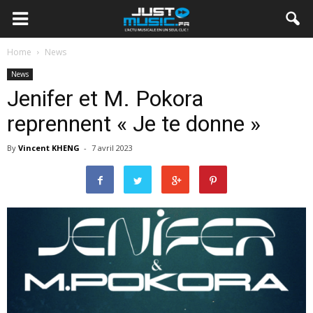
Home
News
News
Jenifer et M. Pokora
reprennent « Je te donne »
By
Vincent KHENG
-
7 avril 2023