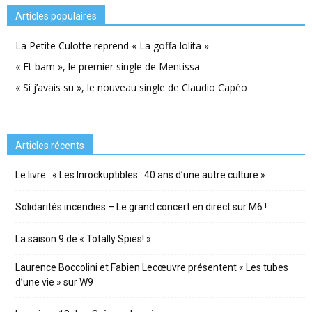
Articles populaires
La Petite Culotte reprend « La goffa lolita »
« Et bam », le premier single de Mentissa
« Si j’avais su », le nouveau single de Claudio Capéo
Articles récents
Le livre : « Les Inrockuptibles : 40 ans d’une autre culture »
Solidarités incendies – Le grand concert en direct sur M6 !
La saison 9 de « Totally Spies! »
Laurence Boccolini et Fabien Lecœuvre présentent « Les tubes
d’une vie » sur W9