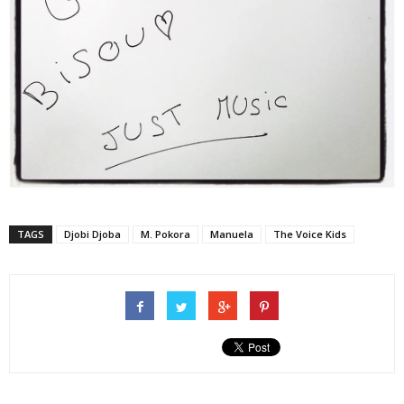
TAGS
Djobi Djoba
M. Pokora
Manuela
The Voice Kids