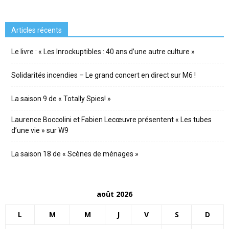
Articles récents
Le livre : « Les Inrockuptibles : 40 ans d’une autre culture »
Solidarités incendies – Le grand concert en direct sur M6 !
La saison 9 de « Totally Spies! »
Laurence Boccolini et Fabien Lecœuvre présentent « Les tubes
d’une vie » sur W9
La saison 18 de « Scènes de ménages »
août 2026
L
M
M
J
V
S
D