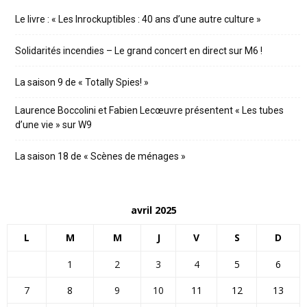
Le livre : « Les Inrockuptibles : 40 ans d’une autre culture »
Solidarités incendies – Le grand concert en direct sur M6 !
La saison 9 de « Totally Spies! »
Laurence Boccolini et Fabien Lecœuvre présentent « Les tubes
d’une vie » sur W9
La saison 18 de « Scènes de ménages »
avril 2025
L
M
M
J
V
S
D
1
2
3
4
5
6
7
8
9
10
11
12
13