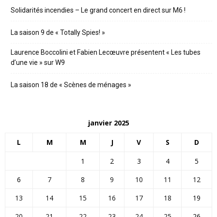
Solidarités incendies – Le grand concert en direct sur M6 !
La saison 9 de « Totally Spies! »
Laurence Boccolini et Fabien Lecœuvre présentent « Les tubes
d’une vie » sur W9
La saison 18 de « Scènes de ménages »
janvier 2025
L
M
M
J
V
S
D
1
2
3
4
5
6
7
8
9
10
11
12
13
14
15
16
17
18
19
20
21
22
23
24
25
26