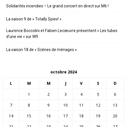
Solidarités incendies – Le grand concert en direct sur M6 !
La saison 9 de « Totally Spies! »
Laurence Boccolini et Fabien Lecœuvre présentent « Les tubes
d’une vie » sur W9
La saison 18 de « Scènes de ménages »
octobre 2024
L
M
M
J
V
S
D
1
2
3
4
5
6
7
8
9
10
11
12
13
14
15
16
17
18
19
20
21
22
23
24
25
26
27