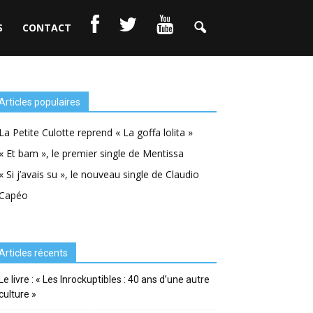
S
CONTACT
Articles populaires
La Petite Culotte reprend « La goffa lolita »
« Et bam », le premier single de Mentissa
« Si j’avais su », le nouveau single de Claudio
Capéo
Articles récents
Le livre : « Les Inrockuptibles : 40 ans d’une autre
culture »