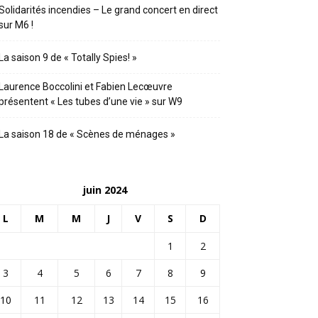
Solidarités incendies – Le grand concert en direct
sur M6 !
La saison 9 de « Totally Spies! »
Laurence Boccolini et Fabien Lecœuvre
présentent « Les tubes d’une vie » sur W9
La saison 18 de « Scènes de ménages »
juin 2024
L
M
M
J
V
S
D
1
2
3
4
5
6
7
8
9
10
11
12
13
14
15
16