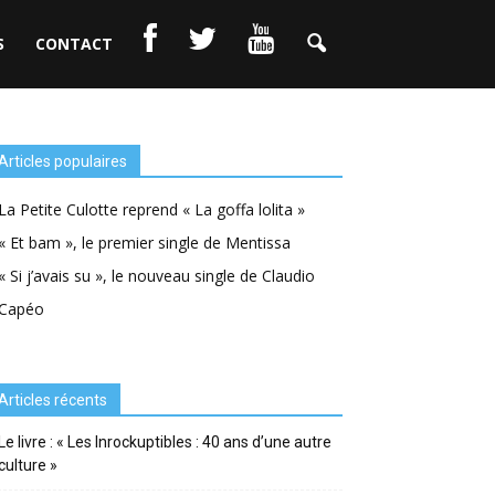
S
CONTACT
Articles populaires
La Petite Culotte reprend « La goffa lolita »
« Et bam », le premier single de Mentissa
« Si j’avais su », le nouveau single de Claudio
Capéo
Articles récents
Le livre : « Les Inrockuptibles : 40 ans d’une autre
culture »