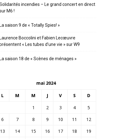
Solidarités incendies – Le grand concert en direct
sur M6 !
La saison 9 de « Totally Spies! »
Laurence Boccolini et Fabien Lecœuvre
présentent « Les tubes d’une vie » sur W9
La saison 18 de « Scènes de ménages »
mai 2024
L
M
M
J
V
S
D
1
2
3
4
5
6
7
8
9
10
11
12
13
14
15
16
17
18
19