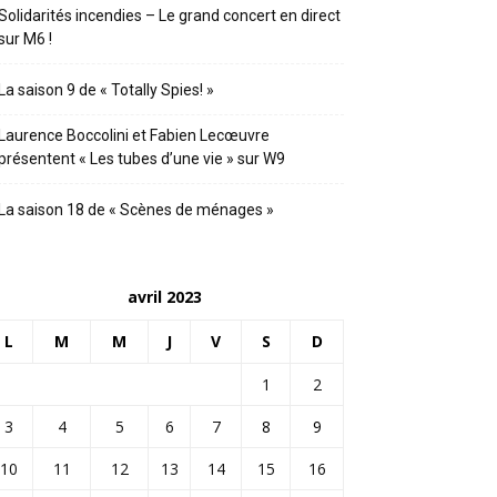
Solidarités incendies – Le grand concert en direct
sur M6 !
La saison 9 de « Totally Spies! »
Laurence Boccolini et Fabien Lecœuvre
présentent « Les tubes d’une vie » sur W9
La saison 18 de « Scènes de ménages »
avril 2023
L
M
M
J
V
S
D
1
2
3
4
5
6
7
8
9
10
11
12
13
14
15
16