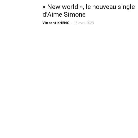
« New world », le nouveau single
d’Aime Simone
Vincent KHENG
-
13 avril 2023