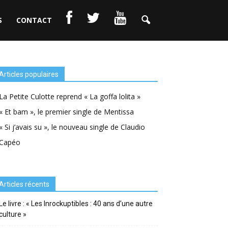
S
CONTACT
Articles populaires
La Petite Culotte reprend « La goffa lolita »
« Et bam », le premier single de Mentissa
« Si j’avais su », le nouveau single de Claudio
Capéo
Articles récents
Le livre : « Les Inrockuptibles : 40 ans d’une autre
culture »