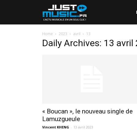
Home
2023
avril
13
Daily Archives: 13 avril
« Boucan », le nouveau single de
Lamuzgueule
Vincent KHENG
-
13 avril 2023