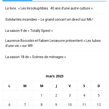
Le livre : « Les Inrockuptibles : 40 ans d’une autre culture »
Solidarités incendies – Le grand concert en direct sur M6 !
La saison 9 de « Totally Spies! »
Laurence Boccolini et Fabien Lecœuvre présentent « Les tubes
d’une vie » sur W9
La saison 18 de « Scènes de ménages »
mars 2023
L
M
M
J
V
S
D
1
2
3
4
5
6
7
8
9
10
11
12