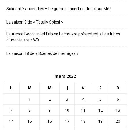
Solidarités incendies – Le grand concert en direct sur M6 !
La saison 9 de « Totally Spies! »
Laurence Boccolini et Fabien Lecœuvre présentent « Les tubes
d’une vie » sur W9
La saison 18 de « Scènes de ménages »
mars 2022
L
M
M
J
V
S
D
1
2
3
4
5
6
7
8
9
10
11
12
13
14
15
16
17
18
19
20