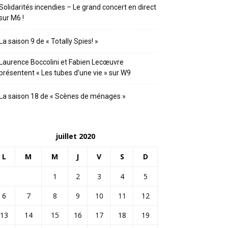
Solidarités incendies – Le grand concert en direct
sur M6 !
La saison 9 de « Totally Spies! »
Laurence Boccolini et Fabien Lecœuvre
présentent « Les tubes d’une vie » sur W9
La saison 18 de « Scènes de ménages »
juillet 2020
L
M
M
J
V
S
D
1
2
3
4
5
6
7
8
9
10
11
12
13
14
15
16
17
18
19