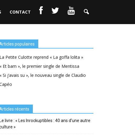
S
CONTACT
Articles populaires
La Petite Culotte reprend « La goffa lolita »
« Et bam », le premier single de Mentissa
« Si j’avais su », le nouveau single de Claudio
Capéo
Articles récents
Le livre : « Les Inrockuptibles : 40 ans d’une autre
culture »