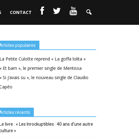
S
CONTACT
Articles populaires
La Petite Culotte reprend « La goffa lolita »
« Et bam », le premier single de Mentissa
« Si j’avais su », le nouveau single de Claudio
Capéo
Articles récents
Le livre : « Les Inrockuptibles : 40 ans d’une autre
culture »