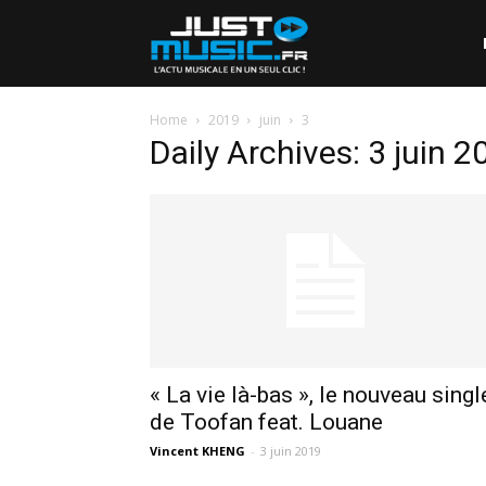
Home
2019
juin
3
Daily Archives: 3 juin 2
« La vie là-bas », le nouveau singl
de Toofan feat. Louane
Vincent KHENG
-
3 juin 2019