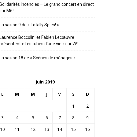
Solidarités incendies – Le grand concert en direct
sur M6 !
La saison 9 de « Totally Spies! »
Laurence Boccolini et Fabien Lecœuvre
présentent « Les tubes d’une vie » sur W9
La saison 18 de « Scènes de ménages »
juin 2019
L
M
M
J
V
S
D
1
2
3
4
5
6
7
8
9
10
11
12
13
14
15
16