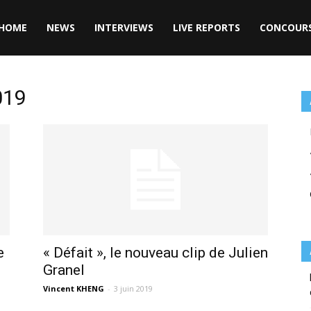
HOME
NEWS
INTERVIEWS
LIVE REPORTS
CONCOUR
019
e
« Défait », le nouveau clip de Julien
Granel
Vincent KHENG
-
3 juin 2019