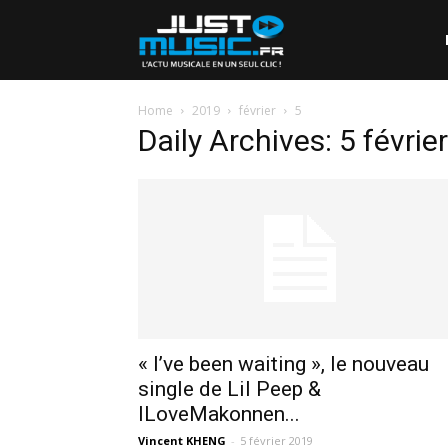
Home
2019
février
5
Daily Archives: 5 févrie
« I’ve been waiting », le nouveau
single de Lil Peep &
ILoveMakonnen...
Vincent KHENG
-
5 février 2019