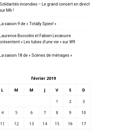
Solidarités incendies – Le grand concert en direct
sur M6 !
La saison 9 de « Totally Spies! »
Laurence Boccolini et Fabien Lecœuvre
présentent « Les tubes d’une vie » sur W9
La saison 18 de « Scènes de ménages »
février 2019
L
M
M
J
V
S
D
1
2
3
4
5
6
7
8
9
10
11
12
13
14
15
16
17