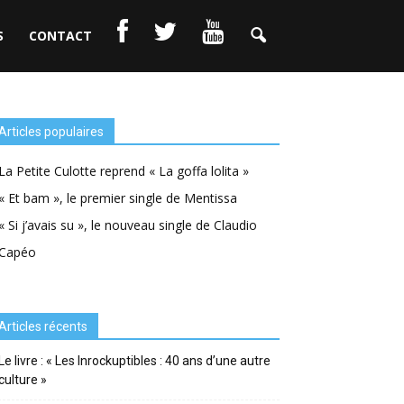
S
CONTACT
Articles populaires
La Petite Culotte reprend « La goffa lolita »
« Et bam », le premier single de Mentissa
« Si j’avais su », le nouveau single de Claudio
Capéo
Articles récents
Le livre : « Les Inrockuptibles : 40 ans d’une autre
culture »