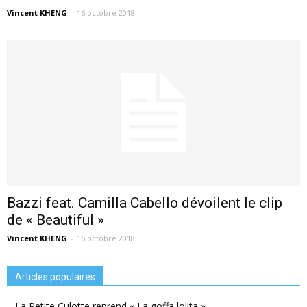
Vincent KHENG
-
16 octobre 2018
Bazzi feat. Camilla Cabello dévoilent le clip
de « Beautiful »
Vincent KHENG
-
16 octobre 2018
Articles populaires
La Petite Culotte reprend « La goffa lolita »