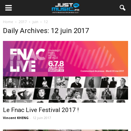
Home
2017
juin
12
Daily Archives: 12 juin 2017
Le Fnac Live Festival 2017 !
Vincent KHENG
-
12 juin 2017