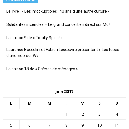
Le livre : « Les Inrockuptibles : 40 ans d’une autre culture »
Solidarités incendies – Le grand concert en direct sur M6 !
La saison 9 de « Totally Spies! »
Laurence Boccolini et Fabien Lecœuvre présentent « Les tubes
d’une vie » sur W9
La saison 18 de « Scènes de ménages »
juin 2017
L
M
M
J
V
S
D
1
2
3
4
5
6
7
8
9
10
11