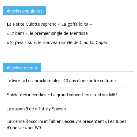
Articles populaires
La Petite Culotte reprend « La goffa lolita »
« Et bam », le premier single de Mentissa
« Si j’avais su », le nouveau single de Claudio Capéo
Articles récents
Le livre : « Les Inrockuptibles : 40 ans d’une autre culture »
Solidarités incendies – Le grand concert en direct sur M6 !
La saison 9 de « Totally Spies! »
Laurence Boccolini et Fabien Lecœuvre présentent « Les tubes
d’une vie » sur W9