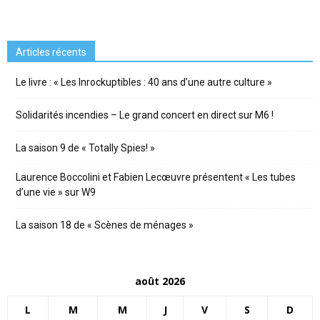
Articles récents
Le livre : « Les Inrockuptibles : 40 ans d’une autre culture »
Solidarités incendies – Le grand concert en direct sur M6 !
La saison 9 de « Totally Spies! »
Laurence Boccolini et Fabien Lecœuvre présentent « Les tubes
d’une vie » sur W9
La saison 18 de « Scènes de ménages »
août 2026
L
M
M
J
V
S
D