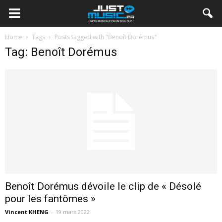
Home
Tags
Posts tagged with "Benoît Dorémus"
Tag: Benoît Dorémus
Benoît Dorémus dévoile le clip de « Désolé
pour les fantômes »
Vincent KHENG
-
19 mars 2022