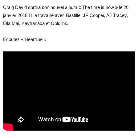
Craig David sortira son nouvel album « The time is now » le 26
janvier 2018 ! Il a travaillé avec Bastille, JP Cooper, AJ Tracey,
Ella Mai, Kaytranada et Goldlink.
Ecoutez « Heartline » :