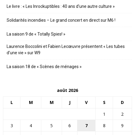
Le livre : « Les Inrockuptibles : 40 ans d’une autre culture »
Solidarités incendies – Le grand concert en direct sur M6 !
La saison 9 de « Totally Spies! »
Laurence Boccolini et Fabien Lecœuvre présentent « Les tubes
d’une vie » sur W9
La saison 18 de « Scènes de ménages »
août 2026
L
M
M
J
V
S
D
1
2
3
4
5
6
7
8
9