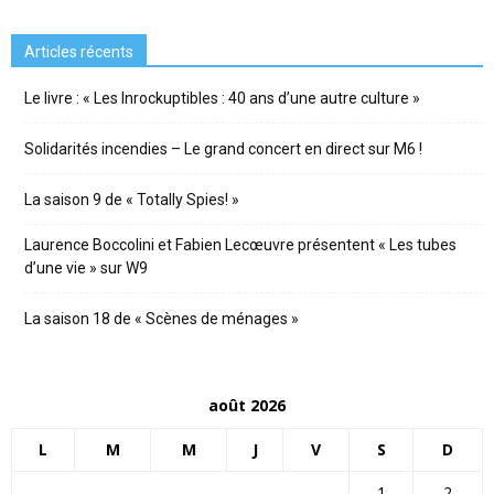
Articles récents
Le livre : « Les Inrockuptibles : 40 ans d’une autre culture »
Solidarités incendies – Le grand concert en direct sur M6 !
La saison 9 de « Totally Spies! »
Laurence Boccolini et Fabien Lecœuvre présentent « Les tubes
d’une vie » sur W9
La saison 18 de « Scènes de ménages »
août 2026
L
M
M
J
V
S
D
1
2