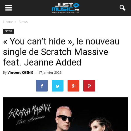
Home
News
News
« You can’t hide », le nouveau
single de Scratch Massive
feat. Jeanne Added
By
Vincent KHENG
-
17 janvier 2025