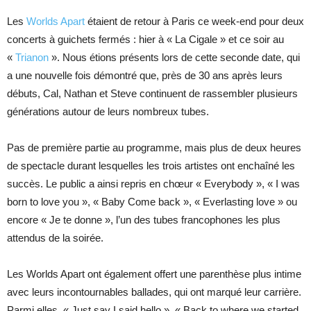
Les
Worlds Apart
étaient de retour à Paris ce week-end pour deux
concerts à guichets fermés : hier à « La Cigale » et ce soir au
«
Trianon
». Nous étions présents lors de cette seconde date, qui
a une nouvelle fois démontré que, près de 30 ans après leurs
débuts, Cal, Nathan et Steve continuent de rassembler plusieurs
générations autour de leurs nombreux tubes.
Pas de première partie au programme, mais plus de deux heures
de spectacle durant lesquelles les trois artistes ont enchaîné les
succès. Le public a ainsi repris en chœur « Everybody », « I was
born to love you », « Baby Come back », « Everlasting love » ou
encore « Je te donne », l’un des tubes francophones les plus
attendus de la soirée.
Les Worlds Apart ont également offert une parenthèse plus intime
avec leurs incontournables ballades, qui ont marqué leur carrière.
Parmi elles, « Just say I said hello », « Back to where we started