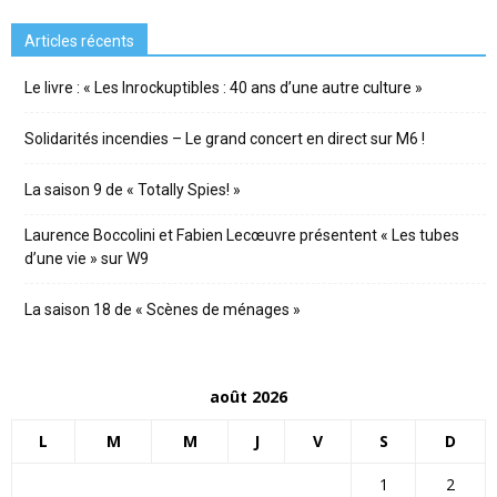
Articles récents
Le livre : « Les Inrockuptibles : 40 ans d’une autre culture »
Solidarités incendies – Le grand concert en direct sur M6 !
La saison 9 de « Totally Spies! »
Laurence Boccolini et Fabien Lecœuvre présentent « Les tubes
d’une vie » sur W9
La saison 18 de « Scènes de ménages »
août 2026
L
M
M
J
V
S
D
1
2