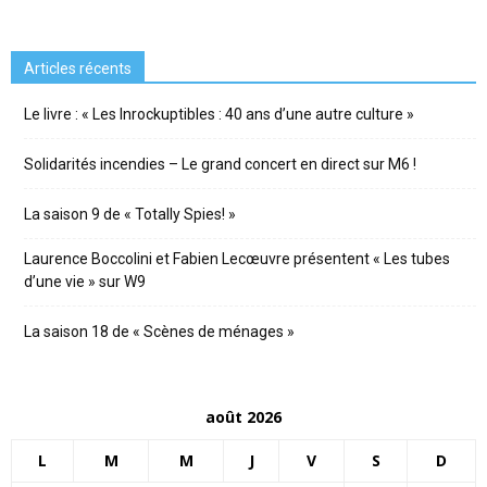
Articles récents
Le livre : « Les Inrockuptibles : 40 ans d’une autre culture »
Solidarités incendies – Le grand concert en direct sur M6 !
La saison 9 de « Totally Spies! »
Laurence Boccolini et Fabien Lecœuvre présentent « Les tubes
d’une vie » sur W9
La saison 18 de « Scènes de ménages »
août 2026
L
M
M
J
V
S
D