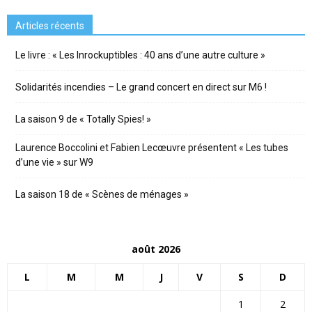
Articles récents
Le livre : « Les Inrockuptibles : 40 ans d’une autre culture »
Solidarités incendies – Le grand concert en direct sur M6 !
La saison 9 de « Totally Spies! »
Laurence Boccolini et Fabien Lecœuvre présentent « Les tubes
d’une vie » sur W9
La saison 18 de « Scènes de ménages »
août 2026
L
M
M
J
V
S
D
1
2