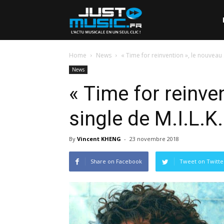
Home
News
« Time for reinvention », le nouveau 
News
« Time for reinve
single de M.I.L.K
By
Vincent KHENG
-
23 novembre 2018
Share on Facebook
Tweet on Twitte