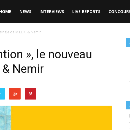
HOME
NEWS
INTERVIEWS
LIVE REPORTS
CONCOUR
single de M.I.L.K. & Nemir
ntion », le nouveau
. & Nemir
r