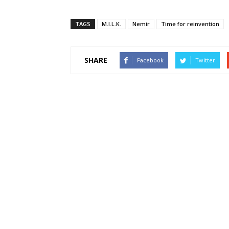
TAGS
M.I.L.K.
Nemir
Time for reinvention
SHARE
Facebook
Twitter