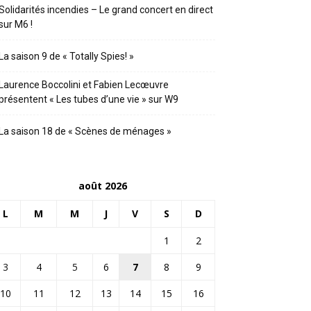
Solidarités incendies – Le grand concert en direct
sur M6 !
La saison 9 de « Totally Spies! »
Laurence Boccolini et Fabien Lecœuvre
présentent « Les tubes d’une vie » sur W9
La saison 18 de « Scènes de ménages »
août 2026
L
M
M
J
V
S
D
1
2
3
4
5
6
7
8
9
10
11
12
13
14
15
16