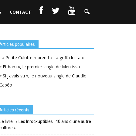
S
CONTACT
Articles populaires
La Petite Culotte reprend « La goffa lolita »
« Et bam », le premier single de Mentissa
« Si j’avais su », le nouveau single de Claudio
Capéo
Articles récents
Le livre : « Les Inrockuptibles : 40 ans d’une autre
culture »