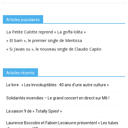
Articles populaires
La Petite Culotte reprend « La goffa lolita »
« Et bam », le premier single de Mentissa
« Si j’avais su », le nouveau single de Claudio Capéo
Articles récents
Le livre : « Les Inrockuptibles : 40 ans d’une autre culture »
Solidarités incendies – Le grand concert en direct sur M6 !
La saison 9 de « Totally Spies! »
Laurence Boccolini et Fabien Lecœuvre présentent « Les tubes