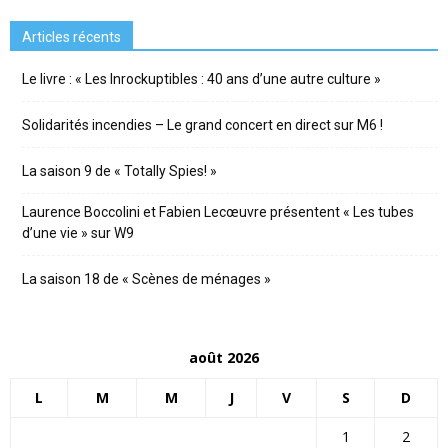
Articles récents
Le livre : « Les Inrockuptibles : 40 ans d’une autre culture »
Solidarités incendies – Le grand concert en direct sur M6 !
La saison 9 de « Totally Spies! »
Laurence Boccolini et Fabien Lecœuvre présentent « Les tubes
d’une vie » sur W9
La saison 18 de « Scènes de ménages »
août 2026
L
M
M
J
V
S
D
1
2