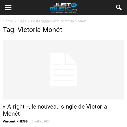
Home
Tags
Posts tagged with "Victoria Monét"
Tag: Victoria Monét
« Alright », le nouveau single de Victoria
Monét
Vincent KHENG
-
3 juillet 2024