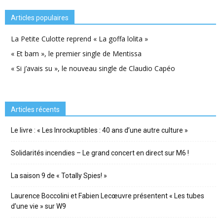
Articles populaires
La Petite Culotte reprend « La goffa lolita »
« Et bam », le premier single de Mentissa
« Si j’avais su », le nouveau single de Claudio Capéo
Articles récents
Le livre : « Les Inrockuptibles : 40 ans d’une autre culture »
Solidarités incendies – Le grand concert en direct sur M6 !
La saison 9 de « Totally Spies! »
Laurence Boccolini et Fabien Lecœuvre présentent « Les tubes
d’une vie » sur W9