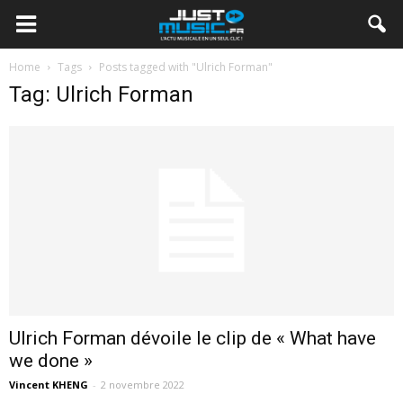
Home
Tags
Posts tagged with "Ulrich Forman"
Tag: Ulrich Forman
Ulrich Forman dévoile le clip de « What have
we done »
Vincent KHENG
-
2 novembre 2022