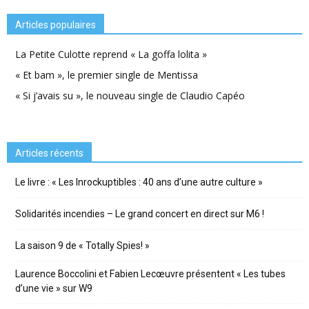
Articles populaires
La Petite Culotte reprend « La goffa lolita »
« Et bam », le premier single de Mentissa
« Si j’avais su », le nouveau single de Claudio Capéo
Articles récents
Le livre : « Les Inrockuptibles : 40 ans d’une autre culture »
Solidarités incendies – Le grand concert en direct sur M6 !
La saison 9 de « Totally Spies! »
Laurence Boccolini et Fabien Lecœuvre présentent « Les tubes
d’une vie » sur W9