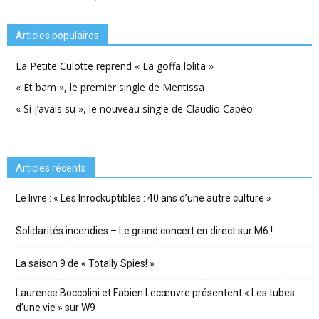
Articles populaires
La Petite Culotte reprend « La goffa lolita »
« Et bam », le premier single de Mentissa
« Si j’avais su », le nouveau single de Claudio Capéo
Articles récents
Le livre : « Les Inrockuptibles : 40 ans d’une autre culture »
Solidarités incendies – Le grand concert en direct sur M6 !
La saison 9 de « Totally Spies! »
Laurence Boccolini et Fabien Lecœuvre présentent « Les tubes
d’une vie » sur W9