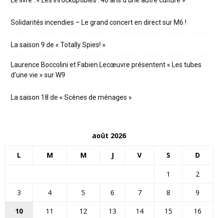
Le livre : « Les Inrockuptibles : 40 ans d’une autre culture »
Solidarités incendies – Le grand concert en direct sur M6 !
La saison 9 de « Totally Spies! »
Laurence Boccolini et Fabien Lecœuvre présentent « Les tubes
d’une vie » sur W9
La saison 18 de « Scènes de ménages »
août 2026
L
M
M
J
V
S
D
1
2
3
4
5
6
7
8
9
10
11
12
13
14
15
16