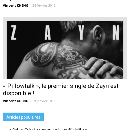
Vincent KHENG
-
26 février 2016
« Pillowtalk », le premier single de Zayn est
disponible !
Vincent KHENG
-
29 janvier 2016
Articles populaires
La Petite Culotte reprend « La goffa lolita »