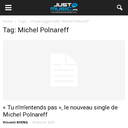
Home
Tags
Posts tagged with "Michel Polnareff"
Tag: Michel Polnareff
« Tu n’m’entends pas », le nouveau single de
Michel Polnareff
Vincent KHENG
-
14 février 2025