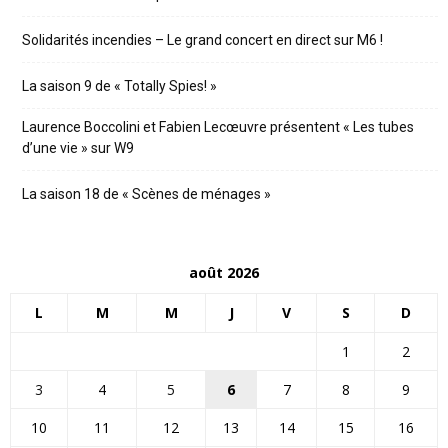
Solidarités incendies – Le grand concert en direct sur M6 !
La saison 9 de « Totally Spies! »
Laurence Boccolini et Fabien Lecœuvre présentent « Les tubes
d’une vie » sur W9
La saison 18 de « Scènes de ménages »
août 2026
L
M
M
J
V
S
D
1
2
3
4
5
6
7
8
9
10
11
12
13
14
15
16