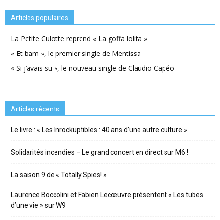
Articles populaires
La Petite Culotte reprend « La goffa lolita »
« Et bam », le premier single de Mentissa
« Si j’avais su », le nouveau single de Claudio Capéo
Articles récents
Le livre : « Les Inrockuptibles : 40 ans d’une autre culture »
Solidarités incendies – Le grand concert en direct sur M6 !
La saison 9 de « Totally Spies! »
Laurence Boccolini et Fabien Lecœuvre présentent « Les tubes
d’une vie » sur W9