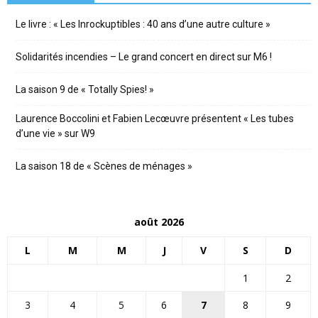
Le livre : « Les Inrockuptibles : 40 ans d’une autre culture »
Solidarités incendies – Le grand concert en direct sur M6 !
La saison 9 de « Totally Spies! »
Laurence Boccolini et Fabien Lecœuvre présentent « Les tubes
d’une vie » sur W9
La saison 18 de « Scènes de ménages »
août 2026
L
M
M
J
V
S
D
1
2
3
4
5
6
7
8
9