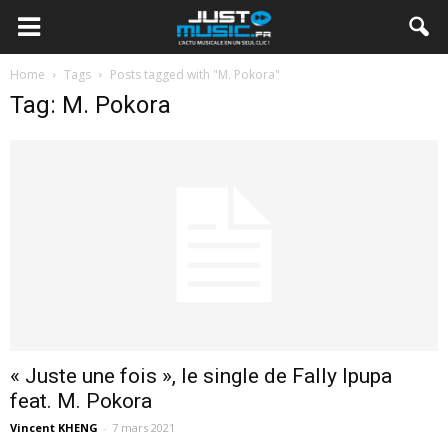
Home
Tags
Posts tagged with "M. Pokora"
Tag: M. Pokora
« Juste une fois », le single de Fally Ipupa
feat. M. Pokora
Vincent KHENG
-
7 mars 2021