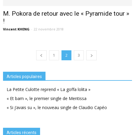
M. Pokora de retour avec le « Pyramide tour »
!
Vincent KHENG
-
22 novembre 2018
1
2
3
Articles populaires
La Petite Culotte reprend « La goffa lolita »
« Et bam », le premier single de Mentissa
« Si j’avais su », le nouveau single de Claudio Capéo
Articles récents