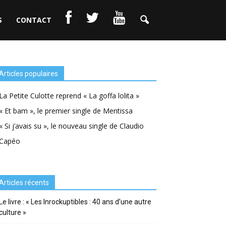
S
CONTACT
Articles populaires
La Petite Culotte reprend « La goffa lolita »
« Et bam », le premier single de Mentissa
« Si j’avais su », le nouveau single de Claudio
Capéo
Articles récents
Le livre : « Les Inrockuptibles : 40 ans d’une autre
culture »