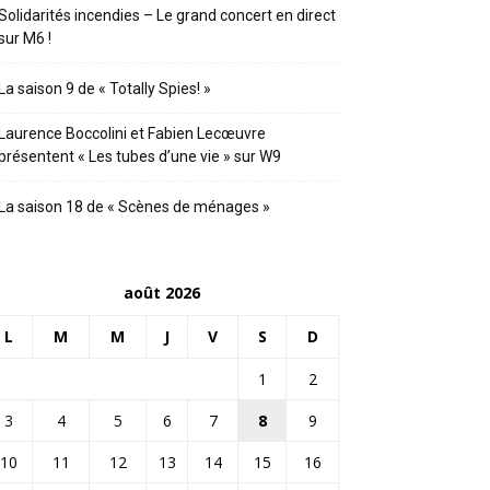
Solidarités incendies – Le grand concert en direct
sur M6 !
La saison 9 de « Totally Spies! »
Laurence Boccolini et Fabien Lecœuvre
présentent « Les tubes d’une vie » sur W9
La saison 18 de « Scènes de ménages »
août 2026
L
M
M
J
V
S
D
1
2
3
4
5
6
7
8
9
10
11
12
13
14
15
16