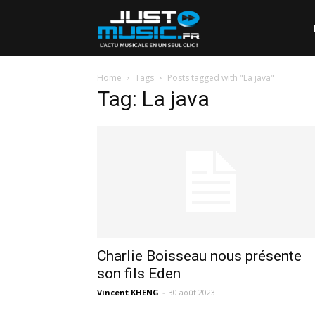
Home
Tags
Posts tagged with "La java"
Tag: La java
Charlie Boisseau nous présente
son fils Eden
Vincent KHENG
-
30 août 2023