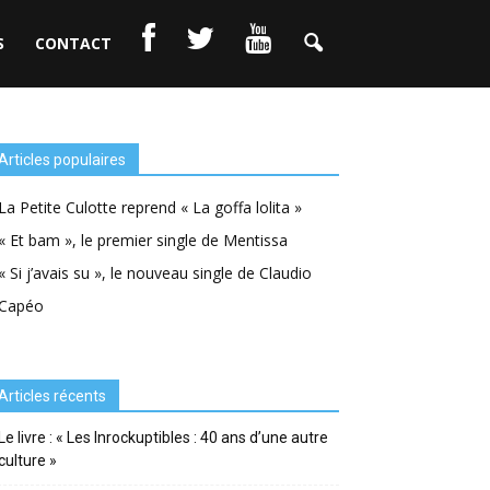
S
CONTACT
Articles populaires
La Petite Culotte reprend « La goffa lolita »
« Et bam », le premier single de Mentissa
« Si j’avais su », le nouveau single de Claudio
Capéo
Articles récents
Le livre : « Les Inrockuptibles : 40 ans d’une autre
culture »