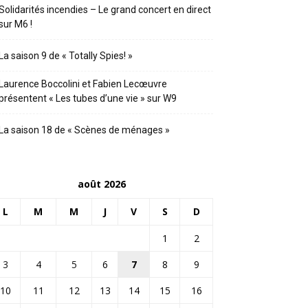
Solidarités incendies – Le grand concert en direct
sur M6 !
La saison 9 de « Totally Spies! »
Laurence Boccolini et Fabien Lecœuvre
présentent « Les tubes d’une vie » sur W9
La saison 18 de « Scènes de ménages »
août 2026
L
M
M
J
V
S
D
1
2
3
4
5
6
7
8
9
10
11
12
13
14
15
16