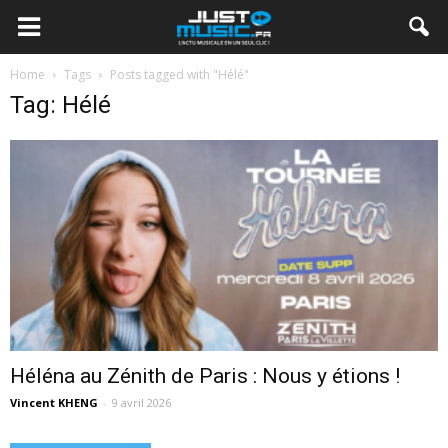
Home
Tags
Posts tagged with "Hélé"
Tag: Hélé
Héléna au Zénith de Paris : Nous y étions !
Vincent KHENG
-
9 avril 2026