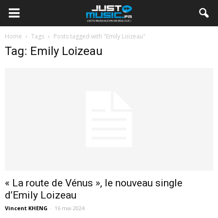
Home
Tags
Posts tagged with "Emily Loizeau"
Tag: Emily Loizeau
« La route de Vénus », le nouveau single
d’Emily Loizeau
Vincent KHENG
-
16 mai 2024