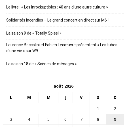
Le livre : « Les Inrockuptibles : 40 ans d’une autre culture »
Solidarités incendies – Le grand concert en direct sur M6 !
La saison 9 de « Totally Spies! »
Laurence Boccolini et Fabien Lecœuvre présentent « Les tubes
d’une vie » sur W9
La saison 18 de « Scènes de ménages »
août 2026
L
M
M
J
V
S
D
1
2
3
4
5
6
7
8
9