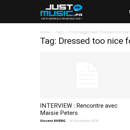
Home
Tags
Posts tagged with "Dressed too nice f
Tag: Dressed too nice f
INTERVIEW : Rencontre avec
Maisie Peters
Vincent KHENG
-
30 novembre 2018