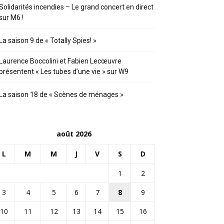
Solidarités incendies – Le grand concert en direct
sur M6 !
La saison 9 de « Totally Spies! »
Laurence Boccolini et Fabien Lecœuvre
présentent « Les tubes d’une vie » sur W9
La saison 18 de « Scènes de ménages »
août 2026
L
M
M
J
V
S
D
1
2
3
4
5
6
7
8
9
10
11
12
13
14
15
16