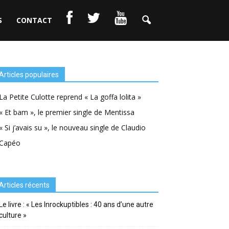
S
CONTACT
Articles populaires
La Petite Culotte reprend « La goffa lolita »
« Et bam », le premier single de Mentissa
« Si j’avais su », le nouveau single de Claudio
Capéo
Articles récents
Le livre : « Les Inrockuptibles : 40 ans d’une autre
culture »