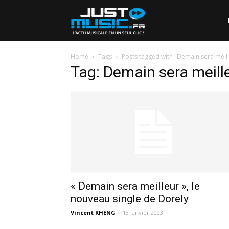
Home
Tags
Posts tagged with "Demain sera meil
Tag: Demain sera meill
« Demain sera meilleur », le
nouveau single de Dorely
Vincent KHENG
-
13 janvier 2023