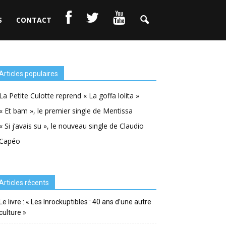
S
CONTACT
Articles populaires
La Petite Culotte reprend « La goffa lolita »
« Et bam », le premier single de Mentissa
« Si j’avais su », le nouveau single de Claudio
Capéo
Articles récents
Le livre : « Les Inrockuptibles : 40 ans d’une autre
culture »