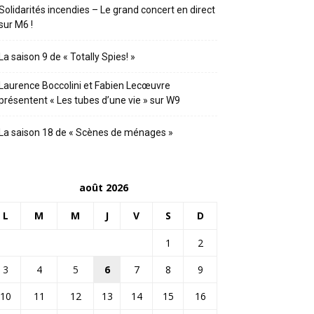
Solidarités incendies – Le grand concert en direct
sur M6 !
La saison 9 de « Totally Spies! »
Laurence Boccolini et Fabien Lecœuvre
présentent « Les tubes d’une vie » sur W9
La saison 18 de « Scènes de ménages »
août 2026
L
M
M
J
V
S
D
1
2
3
4
5
6
7
8
9
10
11
12
13
14
15
16