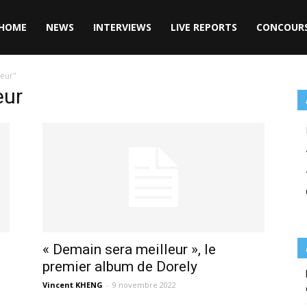
HOME
NEWS
INTERVIEWS
LIVE REPORTS
CONCOUR
leur"
eur
« Demain sera meilleur », le
premier album de Dorely
Vincent KHENG
-
9 novembre 2022