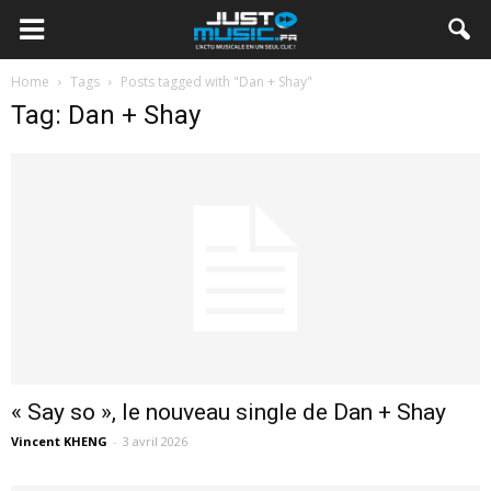
Home
Tags
Posts tagged with "Dan + Shay"
Tag: Dan + Shay
« Say so », le nouveau single de Dan + Shay
Vincent KHENG
-
3 avril 2026