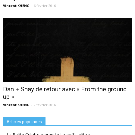
Vincent KHENG
-
6 février 2016
Dan + Shay de retour avec « From the ground
up »
Vincent KHENG
-
2 février 2016
Articles populaires
La Petite Culotte reprend « La goffa lolita »