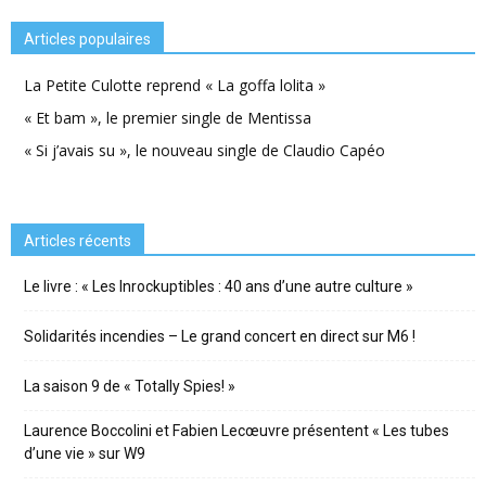
Articles populaires
La Petite Culotte reprend « La goffa lolita »
« Et bam », le premier single de Mentissa
« Si j’avais su », le nouveau single de Claudio Capéo
Articles récents
Le livre : « Les Inrockuptibles : 40 ans d’une autre culture »
Solidarités incendies – Le grand concert en direct sur M6 !
La saison 9 de « Totally Spies! »
Laurence Boccolini et Fabien Lecœuvre présentent « Les tubes
d’une vie » sur W9