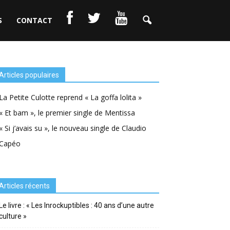
S
CONTACT
Articles populaires
La Petite Culotte reprend « La goffa lolita »
« Et bam », le premier single de Mentissa
« Si j’avais su », le nouveau single de Claudio
Capéo
Articles récents
Le livre : « Les Inrockuptibles : 40 ans d’une autre
culture »