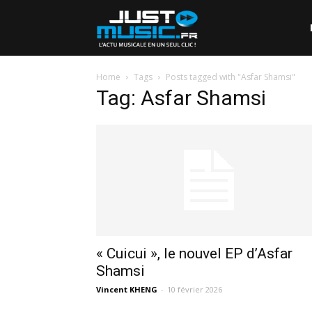
Home
Tags
Posts tagged with "Asfar Shamsi"
Tag: Asfar Shamsi
« Cuicui », le nouvel EP d’Asfar
Shamsi
Vincent KHENG
-
10 février 2026