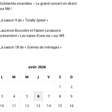
Solidarités incendies – Le grand concert en direct
sur M6 !
La saison 9 de « Totally Spies! »
Laurence Boccolini et Fabien Lecœuvre
présentent « Les tubes d’une vie » sur W9
La saison 18 de « Scènes de ménages »
août 2026
L
M
M
J
V
S
D
1
2
3
4
5
6
7
8
9
10
11
12
13
14
15
16