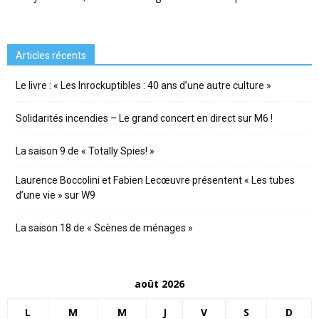
Articles récents
Le livre : « Les Inrockuptibles : 40 ans d’une autre culture »
Solidarités incendies – Le grand concert en direct sur M6 !
La saison 9 de « Totally Spies! »
Laurence Boccolini et Fabien Lecœuvre présentent « Les tubes
d’une vie » sur W9
La saison 18 de « Scènes de ménages »
août 2026
L
M
M
J
V
S
D