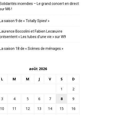
Solidarités incendies – Le grand concert en direct
sur M6 !
La saison 9 de « Totally Spies! »
Laurence Boccolini et Fabien Lecœuvre
présentent « Les tubes d’une vie » sur W9
La saison 18 de « Scènes de ménages »
août 2026
L
M
M
J
V
S
D
1
2
3
4
5
6
7
8
9
10
11
12
13
14
15
16