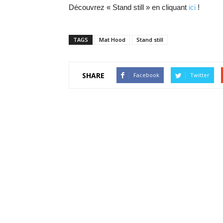
Découvrez « Stand still » en cliquant
ici
!
TAGS
Mat Hood
Stand still
SHARE
Facebook
Twitter