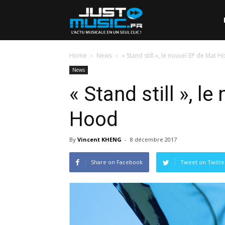
Home
News
« Stand still », le nouvel EP de Mat 
News
« Stand still », l
Hood
By
Vincent KHENG
-
8 décembre 2017
Share on Facebook
Tweet on Twitte