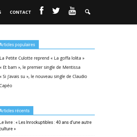
S
CONTACT
Articles populaires
La Petite Culotte reprend « La goffa lolita »
« Et bam », le premier single de Mentissa
« Si j’avais su », le nouveau single de Claudio
Capéo
Articles récents
Le livre : « Les Inrockuptibles : 40 ans d’une autre
culture »