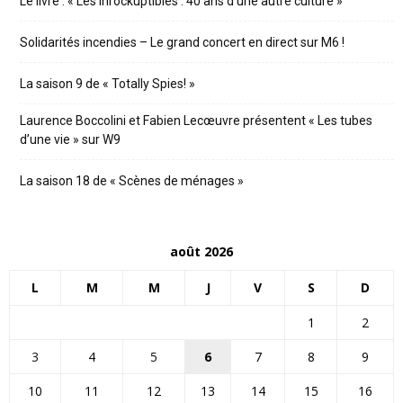
Le livre : « Les Inrockuptibles : 40 ans d’une autre culture »
Solidarités incendies – Le grand concert en direct sur M6 !
La saison 9 de « Totally Spies! »
Laurence Boccolini et Fabien Lecœuvre présentent « Les tubes
d’une vie » sur W9
La saison 18 de « Scènes de ménages »
août 2026
L
M
M
J
V
S
D
1
2
3
4
5
6
7
8
9
10
11
12
13
14
15
16