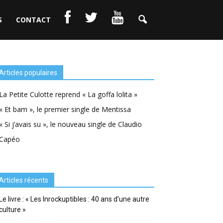
S
CONTACT
Articles populaires
La Petite Culotte reprend « La goffa lolita »
« Et bam », le premier single de Mentissa
« Si j’avais su », le nouveau single de Claudio
Capéo
Articles récents
Le livre : « Les Inrockuptibles : 40 ans d’une autre
culture »