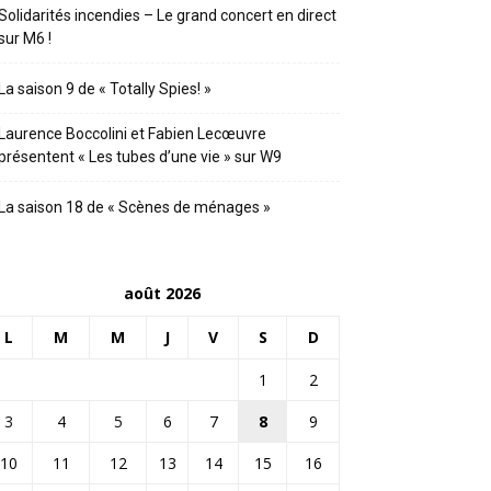
Solidarités incendies – Le grand concert en direct
sur M6 !
La saison 9 de « Totally Spies! »
Laurence Boccolini et Fabien Lecœuvre
présentent « Les tubes d’une vie » sur W9
La saison 18 de « Scènes de ménages »
août 2026
L
M
M
J
V
S
D
1
2
3
4
5
6
7
8
9
10
11
12
13
14
15
16