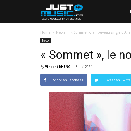
Home
News
« Sommet », le nouveau single d’Ami
News
« Sommet », le n
By
Vincent KHENG
-
3 mai 2024
Share on Facebook
Tweet on Twitte